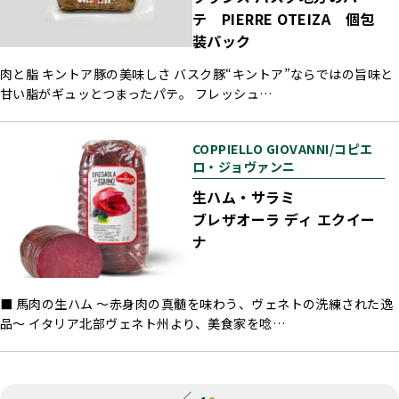
テ PIERRE OTEIZA 個包
装パック
肉と脂 キントア豚の美味しさ バスク豚“キントア”ならではの旨味と
甘い脂がギュッとつまったパテ。 フレッシュ…
COPPIELLO GIOVANNI/コピエ
ロ・ジョヴァンニ
生ハム・サラミ
ブレザオーラ ディ エクイー
ナ
■ 馬肉の生ハム ～赤身肉の真髄を味わう、ヴェネトの洗練された逸
品～ イタリア北部ヴェネト州より、美食家を唸…