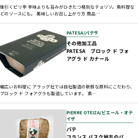
後引くピリ辛 辛味よりも旨みがひきたつ格別なチョリソ。魚料理な
どのソースにも。 美味しいお召し上がり方 商品…
PATESA/パテサ
その他加工品
PATESA ブロック ド フォ
アグラ ド カナール
幅広いお料理に アラッグ社では自社製造の新鮮な原料にこだわり、
ブロック ド フォアグラも製造しています。 素…
PIERRE OTEIZA/ピエール・オテ
イザ
パテ
フランス バスク地方のパ