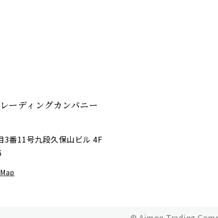
レーディングカンパニー
3番11号
九段久保山ビル 4F
5
 Map
© Aimon Trading Com