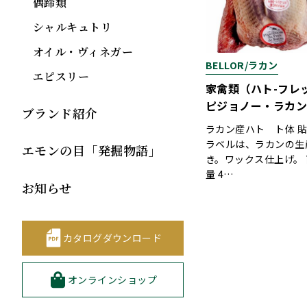
偶蹄類
シャルキュトリ
オイル・ヴィネガー
BELLOR/ラカン
エピスリー
家禽類（ハト-フレ
ピジョノー・ラカ
ブランド紹介
ラカン産ハト ト体 
ラベルは、ラカンの生
エモンの目「発掘物語」
き。ワックス仕上げ。 
量 4…
お知らせ
カタログダウンロード
オンラインショップ